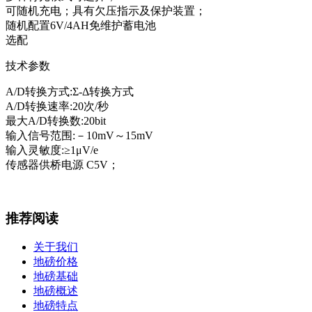
可随机充电；具有欠压指示及保护装置；
随机配置6V/4AH免维护蓄电池
选配
技术参数
A/D转换方式:Σ-Δ转换方式
A/D转换速率:20次/秒
最大A/D转换数:20bit
输入信号范围:－10mV～15mV
输入灵敏度:≥1μV/e
传感器供桥电源 C5V；
推荐阅读
关于我们
地磅价格
地磅基础
地磅概述
地磅特点