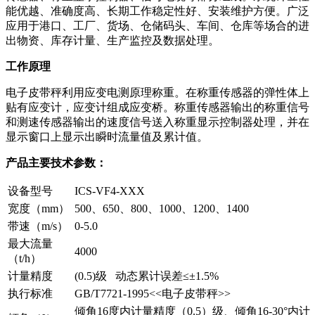
能优越、准确度高、长期工作稳定性好、安装维护方便。广泛
应用于港口、工厂、货场、仓储码头、车间、仓库等场合的进
出物资、库存计量、生产监控及数据处理。
工作原理
电子皮带秤利用应变电测原理称重。在称重传感器的弹性体上
贴有应变计，应变计组成应变桥。称重传感器输出的称重信号
和测速传感器输出的速度信号送入称重显示控制器处理，并在
显示窗口上显示出瞬时流量值及累计值。
产品主要技术参数：
设备型号
ICS-VF4-XXX
宽度（mm）
500、650、800、1000、1200、1400
带速（m/s）
0-5.0
最大流量
4000
（t/h）
计量精度
(0.5)级 动态累计误差≤±1.5%
执行标准
GB/T7721-1995<<电子皮带秤>>
倾角16度内计量精度（0.5）级、倾角16-30°内计