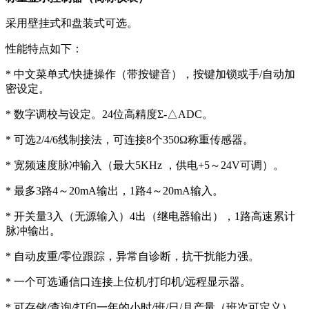
采用壁挂式和盘装式可选。
性能特点如下：
* 中文菜单式/快捷操作（带按键音），按键加锁或手/自动加
密设定。
* 数字调校与设定。24位高精度Σ-△ADC。
* 可选2/4/6线制接法，可连接8个350Ω称重传感器。
* 宽频速度脉冲输入（最大5KHz ，供电+5～24V可调）。
* 最多3路4～20mA输出，1路4～20mA输入。
* 开关量3入（无源输入）4出（继电器输出），1路高速累计
脉冲输出。
* 自动皮重/零位跟踪，异常自诊断，抗干扰能力强。
* 一个可选通信口连接上位机/打印机/远程显示器。
* 可存储/查询/打印一年的小时/班/日/月产量（班次可定义）。