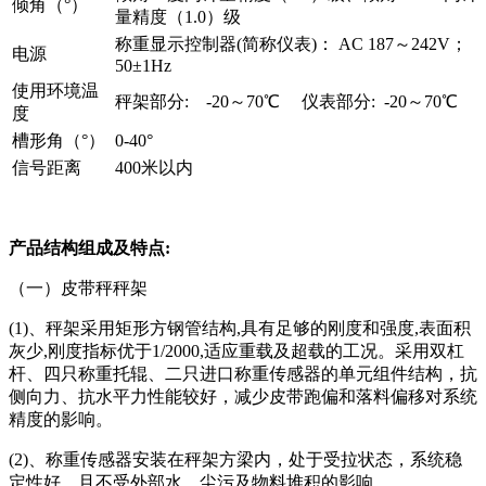
倾角（°）
量精度（1.0）级
称重显示控制器(简称仪表)： AC 187～242V；
电源
50±1Hz
使用环境温
秤架部分: -20～70℃ 仪表部分: -20～70℃
度
槽形角（°）
0-40°
信号距离
400米以内
产品结构组成及特点:
（一）皮带秤秤架
(1)、秤架采用矩形方钢管结构,具有足够的刚度和强度,表面积
灰少,刚度指标优于1/2000,适应重载及超载的工况。采用双杠
杆、四只称重托辊、二只进口称重传感器的单元组件结构，抗
侧向力、抗水平力性能较好，减少皮带跑偏和落料偏移对系统
精度的影响。
(2)、称重传感器安装在秤架方梁内，处于受拉状态，系统稳
定性好，且不受外部水、尘污及物料堆积的影响。