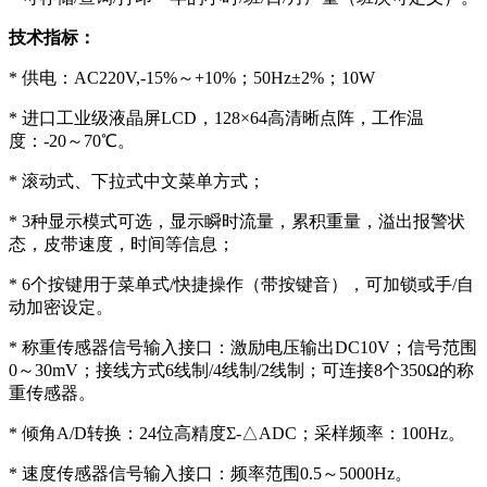
技术指标：
* 供电：AC220V,-15%～+10%；50Hz±2%；10W
* 进口工业级液晶屏LCD，128×64高清晰点阵，工作温
度：-20～70℃。
* 滚动式、下拉式中文菜单方式；
* 3种显示模式可选，显示瞬时流量，累积重量，溢出报警状
态，皮带速度，时间等信息；
* 6个按键用于菜单式/快捷操作（带按键音），可加锁或手/自
动加密设定。
* 称重传感器信号输入接口：激励电压输出DC10V；信号范围
0～30mV；接线方式6线制/4线制/2线制；可连接8个350Ω的称
重传感器。
* 倾角A/D转换：24位高精度Σ-△ADC；采样频率：100Hz。
* 速度传感器信号输入接口：频率范围0.5～5000Hz。