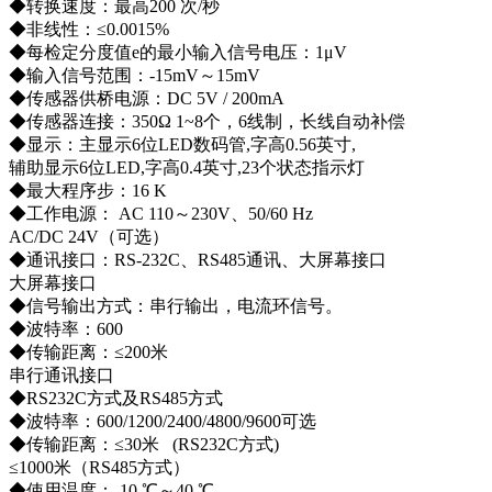
◆转换速度：最高200 次/秒
◆非线性：≤0.0015%
◆每检定分度值e的最小输入信号电压：1μV
◆输入信号范围：-15mV～15mV
◆传感器供桥电源：DC 5V / 200mA
◆传感器连接：350Ω 1~8个，6线制，长线自动补偿
◆显示：主显示6位LED数码管,字高0.56英寸,
辅助显示6位LED,字高0.4英寸,23个状态指示灯
◆最大程序步：16 K
◆工作电源： AC 110～230V、50/60 Hz
AC/DC 24V（可选）
◆通讯接口：RS-232C、RS485通讯、大屏幕接口
大屏幕接口
◆信号输出方式：串行输出，电流环信号。
◆波特率：600
◆传输距离：≤200米
串行通讯接口
◆RS232C方式及RS485方式
◆波特率：600/1200/2400/4800/9600可选
◆传输距离：≤30米 (RS232C方式)
≤1000米（RS485方式）
◆使用温度：-10 ℃～40 ℃