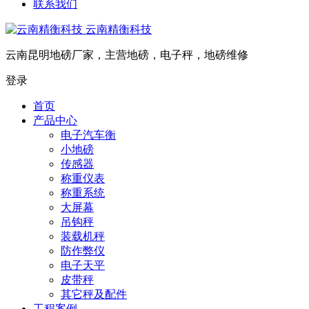
联系我们
云南精衡科技
云南昆明地磅厂家，主营地磅，电子秤，地磅维修
登录
首页
产品中心
电子汽车衡
小地磅
传感器
称重仪表
称重系统
大屏幕
吊钩秤
装载机秤
防作弊仪
电子天平
皮带秤
其它秤及配件
工程案例