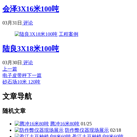
会泽3X16米100吨
03月31日
评论
工程案例
陆良3X18米100吨
03月30日
评论
上一篇
电子皮带秤
下一篇
砂石场10米 120吨
文章导航
随机文章
腾冲16米80吨
01/25
防作弊仪器现场展示
02/18
盈江土豆种植户8米60吨