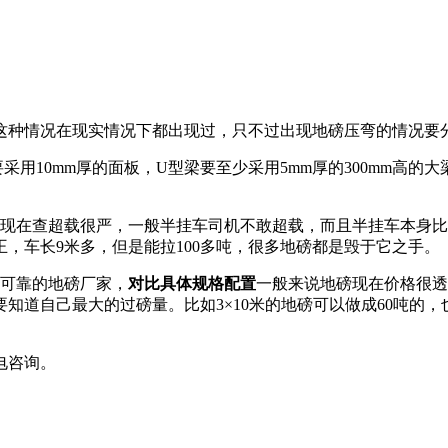
种情况在现实情况下都出现过，只不过出现地磅压弯的情况要
采用10mm厚的面板，U型梁要至少采用5mm厚的300mm高
在查超载很严，一般半挂车司机不敢超载，而且半挂车本身比
王
，车长9米多，但是能拉100多吨，很多地磅都是毁于它之手。
可靠的地磅厂家，
对比具体规格配置
一般来说地磅现在价格很透
道自己最大的过磅量。比如3×10米的地磅可以做成60吨的，也
电咨询。