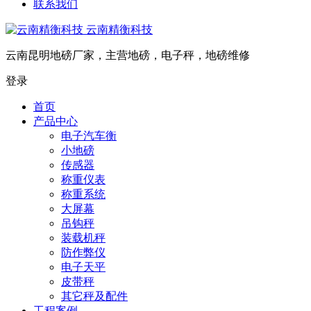
联系我们
云南精衡科技
云南昆明地磅厂家，主营地磅，电子秤，地磅维修
登录
首页
产品中心
电子汽车衡
小地磅
传感器
称重仪表
称重系统
大屏幕
吊钩秤
装载机秤
防作弊仪
电子天平
皮带秤
其它秤及配件
工程案例