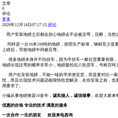
文章
0
评论
更多
2020年12月14日
07:27:15
评论
用户安装地磅之后都会担心地磅会不会被压弯，压断，当然这
同样是一台16米100吨的地磅，按照生产标准，钢材至少是要
上磅后，导致地磅中间被压弯。
很多地磅本身并不怕挂车，因为半挂车一般拉货重量有限，现
地磅出现压弯的概率非常小，地
磅最怕后八轮货车
，
号称百吨
用户在安装地磅，不能一味的寻求便宜货，而是要对比一家
忧，而且出现技术问题还能很快给您解决，在你安装之前，也要知
用要求了。
小编从事地磅衡器10多年，
诚实做人，诚信做事
，欢迎大家来
优惠的价格 专业的技术 满意的服务
一次合作 一生的朋友 欢迎来电咨询