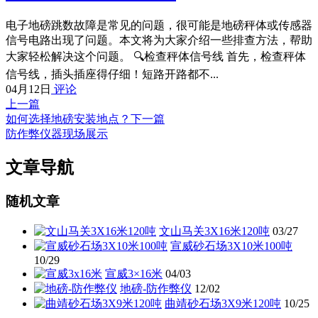
电子地磅跳数故障是常见的问题，很可能是地磅秤体或传感器
信号电路出现了问题。本文将为大家介绍一些排查方法，帮助
大家轻松解决这个问题。 🔍检查秤体信号线 首先，检查秤体
信号线，插头插座得仔细！短路开路都不...
04月12日
评论
上一篇
如何选择地磅安装地点？
下一篇
防作弊仪器现场展示
文章导航
随机文章
文山马关3X16米120吨
03/27
宣威砂石场3X10米100吨
10/29
宣威3×16米
04/03
地磅-防作弊仪
12/02
曲靖砂石场3X9米120吨
10/25