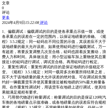
文章
0
评论
更多
2024年4月9日
15:22:08
评论
1、偏载调试：偏载调试的目的是使各承重点示值一致，或使
各承重点的误差在一定的范围内，以保证地磅量的准确。《规
程》3.5.2规定：同一砝码在不同位置的示值，其误差应不大于
该地磅量的最大允许误差。如果使用砝码进行偏载测试，万一
有超差，将要反复调整几次至合格，砝码也跟着反复搬动，浪
费人力和时间。具体做法是：用小型运输车加上重物使其总重
接近1/的砝码进行调试，调试至合格。再用砝码进行检定。
2、重复性调试：重复性调试的目的是保证地磅的示值稳定不
变。《规程》3.5.1规定：对同一载荷多次称重所得结果之差，
应不大于该地磅量的最大允许误差的绝对值。可在调试前先预
约好一辆载重货车并使其重量接近被检地磅的50%最大称量备
用。在作重复性调试时，用该货车在地磅上进行调试，使其结
果能满足规程有要求。
3、巧用替代物进行称量调试：称量调试的目的是保证120吨汽
车衡的各地磅量点示值准确，或各地磅量点的误差应符合规程
要求。《规程》3.5规定：不管称量结果如何变化，任何一次